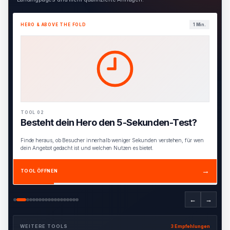
HERO & ABOVE THE FOLD
1 Min.
TOOL 02
Besteht dein Hero den 5-Sekunden-Test?
Finde heraus, ob Besucher innerhalb weniger Sekunden verstehen, für wen
dein Angebot gedacht ist und welchen Nutzen es bietet.
→
TOOL ÖFFNEN
←
→
WEITERE TOOLS
3 Empfehlungen