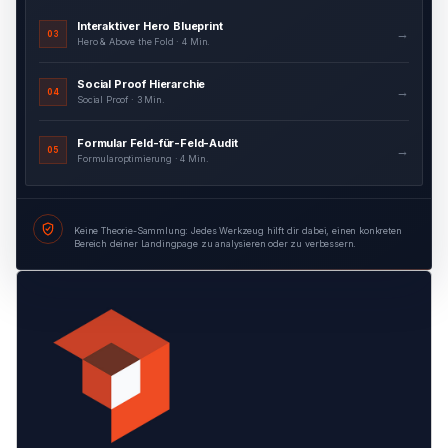
Interaktiver Hero Blueprint
→
03
Hero & Above the Fold · 4 Min.
Social Proof Hierarchie
→
04
Social Proof · 3 Min.
Formular Feld-für-Feld-Audit
→
05
Formularoptimierung · 4 Min.
Keine Theorie-Sammlung: Jedes Werkzeug hilft dir dabei, einen konkreten
Bereich deiner Landingpage zu analysieren oder zu verbessern.