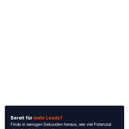
Content Marketing Leistungen
Social Media Marketing
Paketen
Bereit für
mehr Leads?
Finde in wenigen Sekunden heraus, wie viel Potenzial