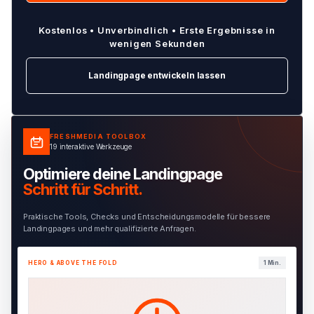
Kostenlos • Unverbindlich • Erste Ergebnisse in
wenigen Sekunden
Landingpage entwickeln lassen
FRESHMEDIA TOOLBOX
19 interaktive Werkzeuge
Optimiere deine Landingpage
Schritt für Schritt.
Praktische Tools, Checks und Entscheidungsmodelle für bessere
Landingpages und mehr qualifizierte Anfragen.
HERO & ABOVE THE FOLD
1 Min.