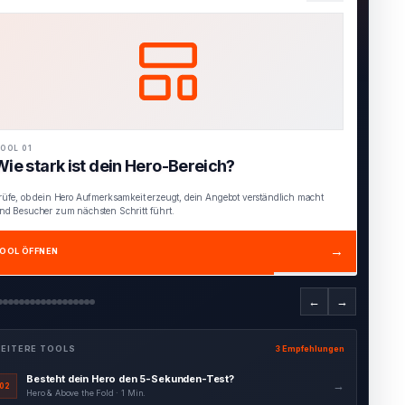
OOL 01
Wie stark ist dein Hero-Bereich?
rüfe, ob dein Hero Aufmerksamkeit erzeugt, dein Angebot verständlich macht
nd Besucher zum nächsten Schritt führt.
→
OOL ÖFFNEN
←
→
EITERE TOOLS
3 Empfehlungen
Besteht dein Hero den 5-Sekunden-Test?
→
02
Hero & Above the Fold · 1 Min.