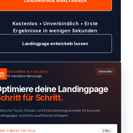
Kostenlos • Unverbindlich • Erste
Ergebnisse in wenigen Sekunden
Landingpage entwickeln lassen
FRESHMEDIA TOOLBOX
Interaktiv
19 interaktive Werkzeuge
ptimiere deine Landingpage
chritt für Schritt.
aktische Tools, Checks und Entscheidungsmodelle für bessere
ndingpages und mehr qualifizierte Anfragen.
ERO & ABOVE THE FOLD
2 Min.