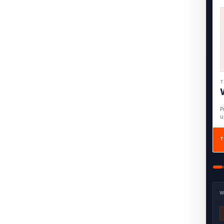
T
P
u
T
W