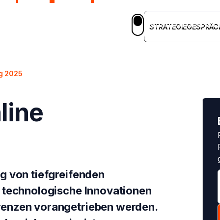
STRATEGIEGESPRÄC
em
Blog
Case Studies
Karriere
DE
STRATEGIEGESPRÄC
ng 2025
line
g von tiefgreifenden
 technologische Innovationen
renzen vorangetrieben werden.