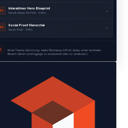
Interaktiver Hero Blueprint
→
03
Hero & Above the Fold · 4 Min.
Social Proof Hierarchie
→
04
Social Proof · 3 Min.
Keine Theorie-Sammlung: Jedes Werkzeug hilft dir dabei, einen konkreten
Bereich deiner Landingpage zu analysieren oder zu verbessern.