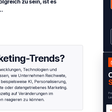
greich zu sein, ist es
..
keting-Trends?
twicklungen, Technologien und
O
lussen, wie Unternehmen Reichweite,
S
eispielsweise KI, Personalisierung,
te oder datengetriebenes Marketing.
eitig auf Veränderungen im
Pr
La
ten reagieren zu können.
H