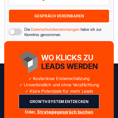
Die
Datenschutzbestimmungen
habe ich zur
Kenntnis genommen.
WO KLICKS ZU
LEADS WERDEN
✓ Kostenlose Ersteinschätzung
✓ Unverbindlich und ohne Verpflichtung
✓ Klare Potenziale für mehr Leads
GROWTH SYSTEM ENTDECKEN
Oder,
Strategiegespräch buchen