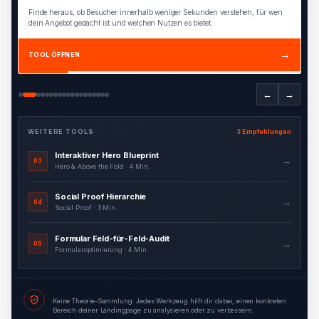
Finde heraus, ob Besucher innerhalb weniger Sekunden verstehen, für wen
dein Angebot gedacht ist und welchen Nutzen es bietet.
→
TOOL ÖFFNEN
←
→
WEITERE TOOLS
3 Empfehlungen
Interaktiver Hero Blueprint
→
03
Hero & Above the Fold · 4 Min.
Social Proof Hierarchie
→
04
Social Proof · 3 Min.
Formular Feld-für-Feld-Audit
→
05
Formularoptimierung · 4 Min.
Keine Theorie-Sammlung: Jedes Werkzeug hilft dir dabei, einen konkreten
Bereich deiner Landingpage zu analysieren oder zu verbessern.