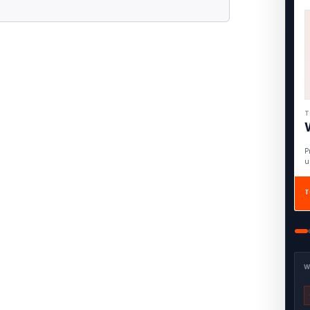
T
F
A
T
W