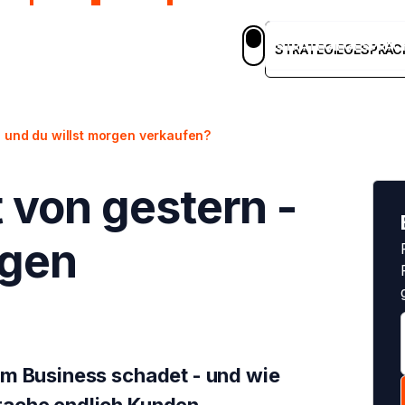
STRATEGIEGESPRÄC
em
Blog
Case Studies
Karriere
DE
STRATEGIEGESPRÄC
- und du willst morgen verkaufen?
 von gestern -
rgen
em Business schadet - und wie