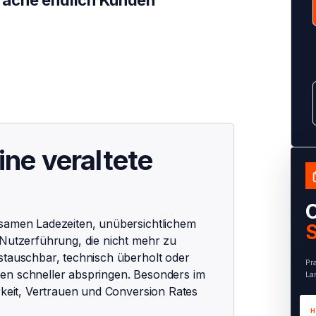
rache endlich Kunden
ne veraltete
O
gsamen Ladezeiten, unübersichtlichem
S
 Nutzerführung, die nicht mehr zu
stauschbar, technisch überholt oder
Pr
en schneller abspringen. Besonders im
La
arkeit, Vertrauen und Conversion Rates
H