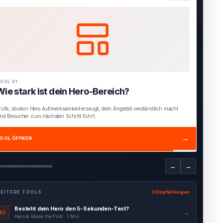
OOL 02
Besteht dein Hero den 5-Sekunden-Test?
inde heraus, ob Besucher innerhalb weniger Sekunden verstehen, für wen dein
ngebot gedacht ist und welchen Nutzen es bietet.
→
OOL ÖFFNEN
←
→
EITERE TOOLS
3 Empfehlungen
Interaktiver Hero Blueprint
→
03
Hero & Above the Fold · 4 Min.