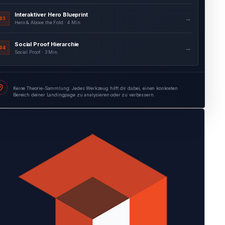
Social Proof Hierarchie
→
04
Social Proof · 3 Min.
Formular Feld-für-Feld-Audit
→
05
Formularoptimierung · 4 Min.
Keine Theorie-Sammlung: Jedes Werkzeug hilft dir dabei, einen konkreten
Bereich deiner Landingpage zu analysieren oder zu verbessern.