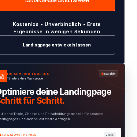
Kostenlos • Unverbindlich • Erste
Ergebnisse in wenigen Sekunden
Landingpage entwickeln lassen
FRESHMEDIA TOOLBOX
Interaktiv
19 interaktive Werkzeuge
ptimiere deine Landingpage
chritt für Schritt.
aktische Tools, Checks und Entscheidungsmodelle für bessere
ndingpages und mehr qualifizierte Anfragen.
ERO & ABOVE THE FOLD
1 Min.