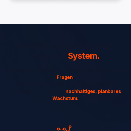
Wachstum ist kein Zufall.
System
Es ist ein
System.
Viele Agenturen starten mit Maßnahmen. Wir starten mit
Fragen
.
Unser 5-Schritte-Prozess schafft Klarheit, reduziert
Komplexität und sorgt für
nachhaltiges, planbares
Wachstum.