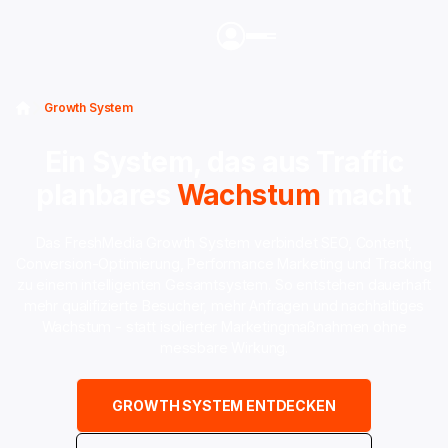
Growth System
Ein System, das aus Traffic
planbares
Wachstum
macht
Das FreshMedia Growth System verbindet SEO, Content,
Conversion-Optimierung, Performance Marketing und Tracking
zu einem intelligenten Gesamtsystem. So entstehen dauerhaft
mehr qualifizierte Besucher, mehr Anfragen und nachhaltiges
Wachstum - statt isolierter Marketingmaßnahmen ohne
messbare Wirkung.
GROWTH SYSTEM ENTDECKEN