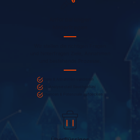
Anforderungen
hinterfragen
Wir stellen die richtigen Fragen
und hinterfragen Ziele, Annahmen
und bestehende Prozesse.
Ziele & Annahmen validieren
Ist-Analyse statt Bauchgefühl
Chancen & Potenziale aufdecken
Überflüssiges