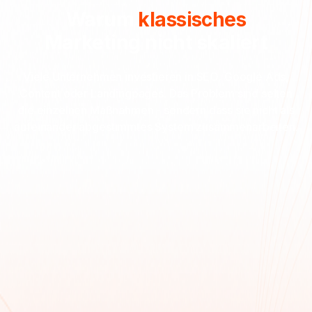
Warum
klassisches
Marketing nicht skaliert
Viele Unternehmen investieren in SEO, Google Ads,
Content oder Landingpages. Das Problem sind selten
die einzelnen Maßnahmen - sondern dass sie nicht als
aufeinander abgestimmtes System zusammenarbeiten.
Traffic ohne Conversion
Mehr Besucher bringen wenig, wenn sie nicht zu
qualifizierten Anfragen werden. Ohne klare
Nutzerführung bleibt Potenzial ungenutzt.