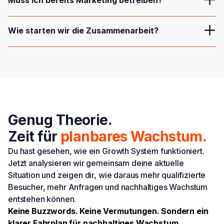
Growth System verbindet alle Maßnahmen zu einer
gemeinsamen Strategie, bei der sich SEO, Content,
Nein. Das Growth System eignet sich sowohl für
Landingpages und Performance Marketing gegenseitig
Wie starten wir die Zusammenarbeit?
Unternehmen, die bei null starten, als auch für Unternehmen,
verstärken.
die bestehende Marketingmaßnahmen strukturieren und
Im kostenlosen Erstgespräch analysieren wir deine aktuelle
deutlich effizienter machen möchten.
Situation, identifizieren die größten Potenziale und zeigen dir,
welche Schritte für dein Unternehmen den größten Nutzen
bringen.
Genug Theorie.
Zeit für
planbares Wachstum.
Du hast gesehen, wie ein Growth System funktioniert.
Jetzt analysieren wir gemeinsam deine aktuelle
Situation und zeigen dir, wie daraus mehr qualifizierte
Besucher, mehr Anfragen und nachhaltiges Wachstum
entstehen können.
Keine Buzzwords. Keine Vermutungen. Sondern ein
klarer Fahrplan für nachhaltiges Wachstum.