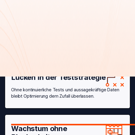
Maßnahmen ohne
Zusammenhang
SEO, Content, Ads und Landingpages werden getrennt
optimiert, statt als gemeinsames System auf ein Ziel
hinzuarbeiten.
Lücken in der Teststrategie
Ohne kontinuierliche Tests und aussagekräftige Daten
bleibt Optimierung dem Zufall überlassen.
Wachstum ohne