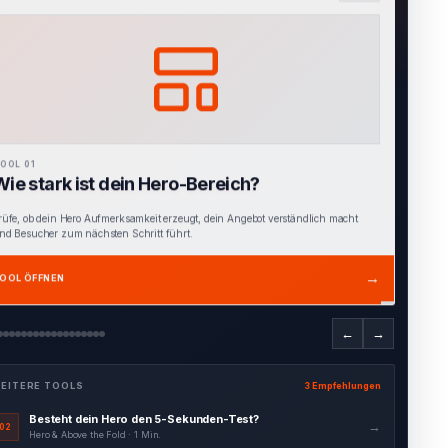
OOL 02
Besteht dein Hero den 5-Sekunden-Test?
inde heraus, ob Besucher innerhalb weniger Sekunden verstehen, für wen dein
ngebot gedacht ist und welchen Nutzen es bietet.
→
OOL ÖFFNEN
←
→
EITERE TOOLS
3 Empfehlungen
Interaktiver Hero Blueprint
→
03
Hero & Above the Fold · 4 Min.