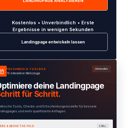
Kostenlos • Unverbindlich • Erste
Ergebnisse in wenigen Sekunden
Landingpage entwickeln lassen
FRESHMEDIA TOOLBOX
Interaktiv
19 interaktive Werkzeuge
ptimiere deine Landingpage
chritt für Schritt.
aktische Tools, Checks und Entscheidungsmodelle für bessere
ndingpages und mehr qualifizierte Anfragen.
ERO & ABOVE THE FOLD
1 Min.