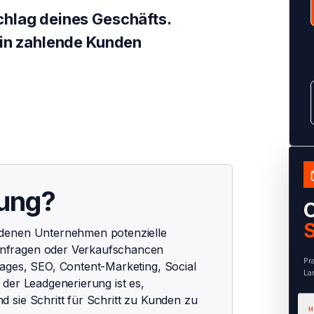
chlag deines Geschäfts.
 in zahlende Kunden
rung?
O
S
 denen Unternehmen potenzielle
nfragen oder Verkaufschancen
Pr
ages, SEO, Content-Marketing, Social
La
der Leadgenerierung ist es,
 sie Schritt für Schritt zu Kunden zu
H