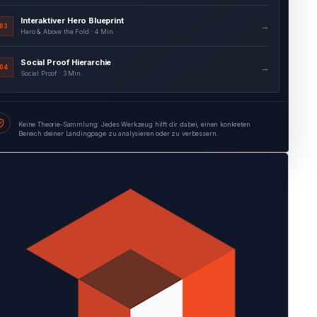
Social Proof Hierarchie
→
04
Social Proof · 3 Min.
Formular Feld-für-Feld-Audit
→
05
Formularoptimierung · 4 Min.
Keine Theorie-Sammlung: Jedes Werkzeug hilft dir dabei, einen konkreten
Bereich deiner Landingpage zu analysieren oder zu verbessern.