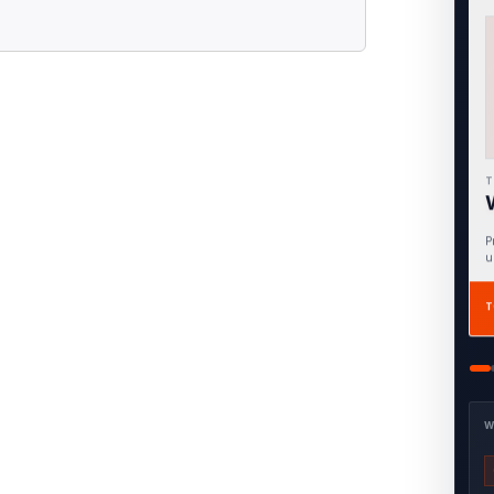
T
F
A
T
W