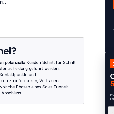
...
nel?
n potenzielle Kunden Schritt für Schritt
ufentscheidung geführt werden.
 Kontaktpunkte und
O
sch zu informieren, Vertrauen
S
ypische Phasen eines Sales Funnels
d Abschluss.
Pr
La
H