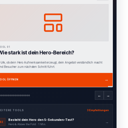
OOL 02
Besteht dein Hero den 5-Sekunden-Test?
inde heraus, ob Besucher innerhalb weniger Sekunden verstehen, für wen dein
ngebot gedacht ist und welchen Nutzen es bietet.
→
OOL ÖFFNEN
←
→
EITERE TOOLS
3 Empfehlungen
Interaktiver Hero Blueprint
→
03
Hero & Above the Fold · 4 Min.