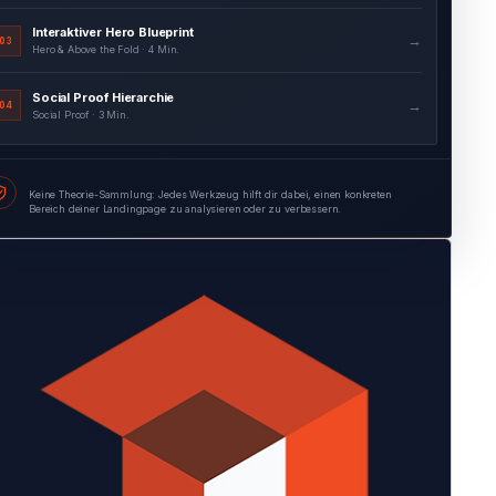
Social Proof Hierarchie
→
04
Social Proof · 3 Min.
Formular Feld-für-Feld-Audit
→
05
Formularoptimierung · 4 Min.
Keine Theorie-Sammlung: Jedes Werkzeug hilft dir dabei, einen konkreten
Bereich deiner Landingpage zu analysieren oder zu verbessern.