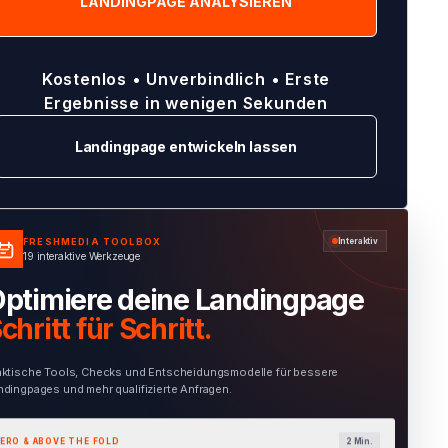
Kostenlos • Unverbindlich • Erste
Ergebnisse in wenigen Sekunden
Landingpage entwickeln lassen
FRESHMEDIA TOOLBOX
Interaktiv
19 interaktive Werkzeuge
ptimiere deine Landingpage
chritt für Schritt.
aktische Tools, Checks und Entscheidungsmodelle für bessere
ndingpages und mehr qualifizierte Anfragen.
ERO & ABOVE THE FOLD
1 Min.