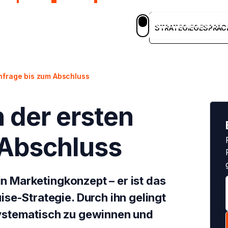
STRATEGIEGESPRÄC
em
Blog
Case Studies
Karriere
DE
STRATEGIEGESPRÄC
Anfrage bis zum Abschluss
 der ersten
 Abschluss
in Marketingkonzept – er ist das
se-Strategie. Durch ihn gelingt
ystematisch zu gewinnen und