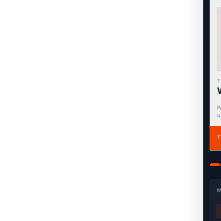
T
F
A
T
W