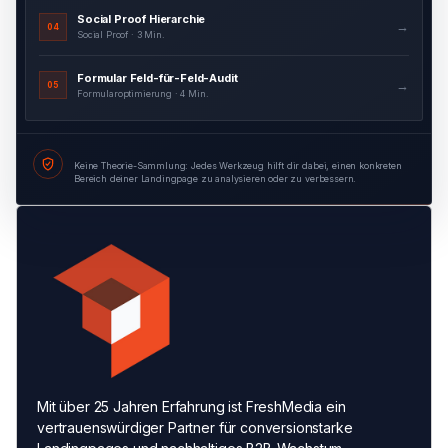
Social Proof Hierarchie
→
04
Social Proof · 3 Min.
Formular Feld-für-Feld-Audit
→
05
Formularoptimierung · 4 Min.
Keine Theorie-Sammlung: Jedes Werkzeug hilft dir dabei, einen konkreten
Bereich deiner Landingpage zu analysieren oder zu verbessern.
Mit über 25 Jahren Erfahrung ist FreshMedia ein
vertrauenswürdiger Partner für conversionstarke