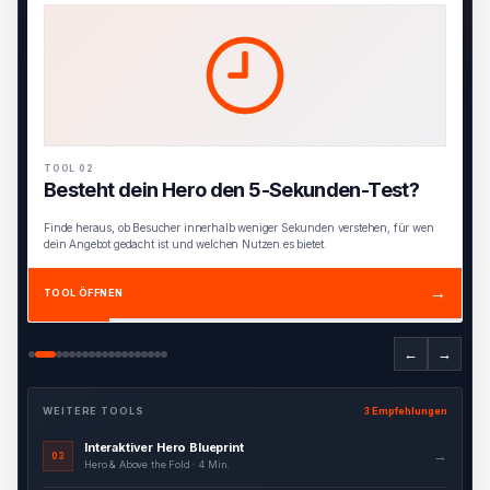
TOOL 02
Besteht dein Hero den 5-Sekunden-Test?
Finde heraus, ob Besucher innerhalb weniger Sekunden verstehen, für wen
dein Angebot gedacht ist und welchen Nutzen es bietet.
→
TOOL ÖFFNEN
←
→
WEITERE TOOLS
3 Empfehlungen
Interaktiver Hero Blueprint
→
03
Hero & Above the Fold · 4 Min.