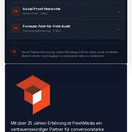
Social Proof Hierarchie
→
04
Social Proof · 3 Min.
Formular Feld-für-Feld-Audit
→
05
Formularoptimierung · 4 Min.
Keine Theorie-Sammlung: Jedes Werkzeug hilft dir dabei, einen konkreten
Bereich deiner Landingpage zu analysieren oder zu verbessern.
Mit über 25 Jahren Erfahrung ist FreshMedia ein
vertrauenswürdiger Partner für conversionstarke