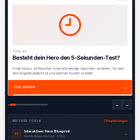
TOOL 02
Besteht dein Hero den 5-Sekunden-Test?
Finde heraus, ob Besucher innerhalb weniger Sekunden verstehen, für wen
dein Angebot gedacht ist und welchen Nutzen es bietet.
→
TOOL ÖFFNEN
←
→
WEITERE TOOLS
3 Empfehlungen
Interaktiver Hero Blueprint
→
03
Hero & Above the Fold · 4 Min.