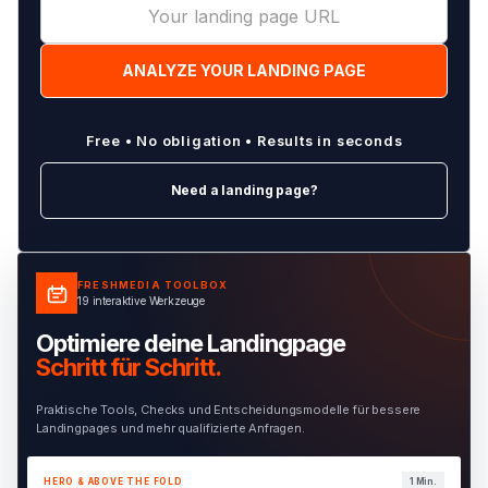
Free • No obligation • Results in seconds
Need a landing page?
FRESHMEDIA TOOLBOX
19 interaktive Werkzeuge
Optimiere deine Landingpage
Schritt für Schritt.
Praktische Tools, Checks und Entscheidungsmodelle für bessere
Landingpages und mehr qualifizierte Anfragen.
HERO & ABOVE THE FOLD
1 Min.